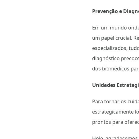
Prevenção e Diagnó
Em um mundo onde 
um papel crucial. 
especializados, tud
diagnóstico precoc
dos biomédicos para
Unidades Estrateg
Para tornar os cui
estrategicamente lo
prontos para ofere
Hoje, agradecemos a