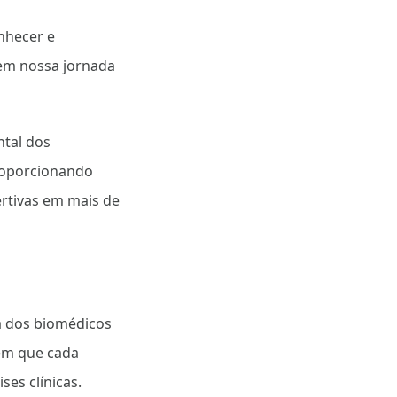
nhecer e
em nossa jornada
ntal dos
proporcionando
ertivas em mais de
a dos biomédicos
em que cada
es clínicas.