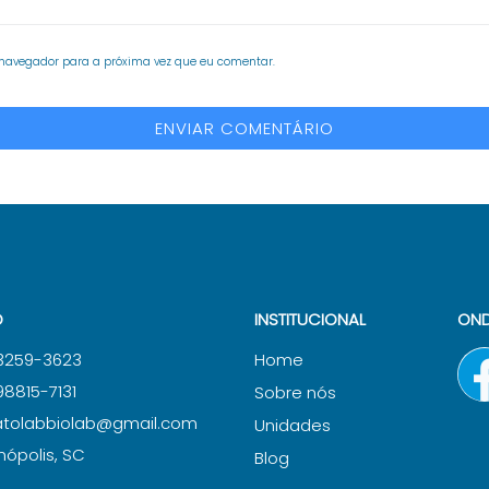
 navegador para a próxima vez que eu comentar.
O
INSTITUCIONAL
OND
 3259-3623
Home
98815-7131
Sobre nós
atolabbiolab@gmail.com
Unidades
anópolis, SC
Blog