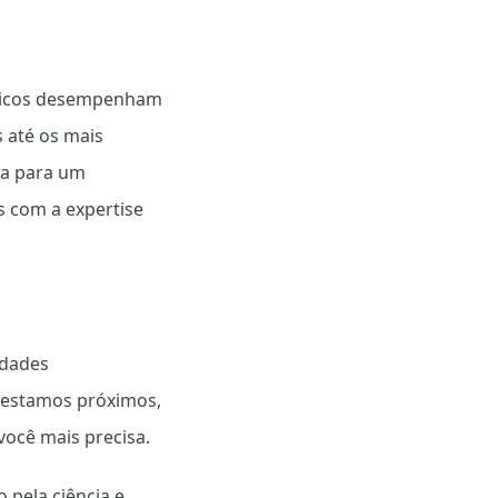
édicos desempenham
 até os mais
ja para um
s com a expertise
idades
e estamos próximos,
ocê mais precisa.
 pela ciência e