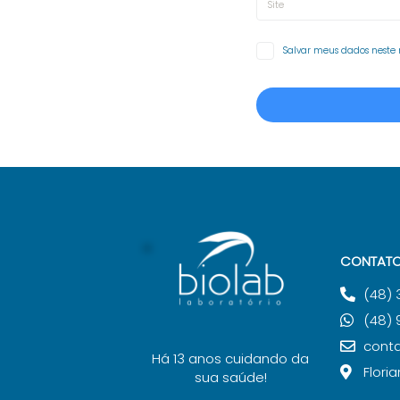
Salvar meus dados neste
CONTAT
(48)
(48) 
cont
Há 13 anos cuidando da
Flori
sua saúde!