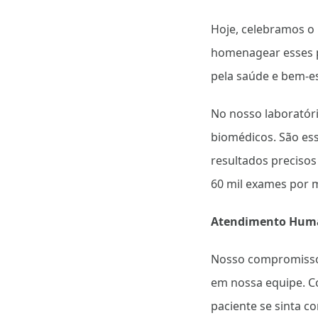
Hoje, celebramos o
homenagear esses p
pela saúde e bem-es
No nosso laboratóri
biomédicos. São es
resultados precisos
60 mil exames por 
Atendimento Huma
Nosso compromisso 
em nossa equipe. C
paciente se sinta c