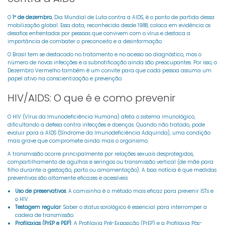
O
1º de dezembro
, Dia Mundial de Luta contra a AIDS, é o ponto de partida dessa
mobilização global. Essa data, reconhecida desde 1988, coloca em evidência os
desafios enfrentados por pessoas que convivem com o vírus e destaca a
importância de combater o preconceito e a desinformação.
O Brasil tem se destacado no tratamento e no acesso ao diagnóstico, mas o
número de novas infecções e a subnotificação ainda são preocupantes. Por isso, o
Dezembro Vermelho também é um convite para que cada pessoa assuma um
papel ativo na conscientização e prevenção.
HIV/AIDS: O que é e como prevenir
O HIV (Vírus da Imunodeficiência Humana) afeta o sistema imunológico,
dificultando a defesa contra infecções e doenças. Quando não tratado, pode
evoluir para a AIDS (Síndrome da Imunodeficiência Adquirida), uma condição
mais grave que compromete ainda mais o organismo.
A transmissão ocorre principalmente por relações sexuais desprotegidas,
compartilhamento de agulhas e seringas ou transmissão vertical (de mãe para
filho durante a gestação, parto ou amamentação). A boa notícia é que medidas
preventivas são altamente eficazes e acessíveis:
Uso de preservativos
: A camisinha é o método mais eficaz para prevenir ISTs e
o HIV.
Testagem regular
: Saber o status sorológico é essencial para interromper a
cadeia de transmissão.
Profilaxias (PrEP e PEP)
: A Profilaxia Pré-Exposição (PrEP) e a Profilaxia Pós-