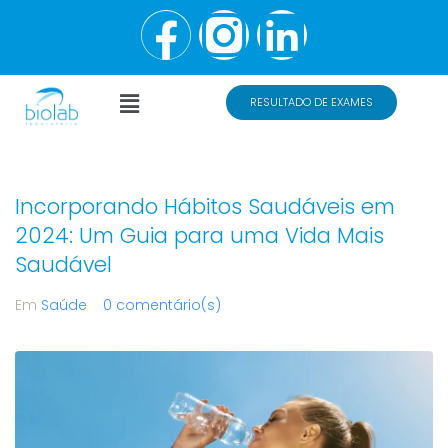
RESULTADO DE EXAMES
Incorporando Hábitos Saudáveis em
2024: Um Guia para uma Vida Mais
Saudável
Em
Saúde
0 comentário(s)